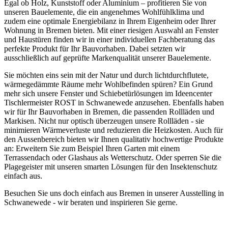
Egal ob Holz, Kunststoff oder Aluminium – profitieren Sie von
unseren Bauelemente, die ein angenehmes Wohlfühlklima und
zudem eine optimale Energiebilanz in Ihrem Eigenheim oder Ihrer
Wohnung in Bremen bieten. Mit einer riesigen Auswahl an Fenster
und Haustüren finden wir in einer individuellen Fachberatung das
perfekte Produkt für Ihr Bauvorhaben. Dabei setzten wir
ausschließlich auf geprüfte Markenqualität unserer Bauelemente.
Sie möchten eins sein mit der Natur und durch lichtdurchflutete,
wärmegedämmte Räume mehr Wohlbefinden spüren? Ein Grund
mehr sich unsere Fenster und Schiebetürlösungen im Ideencenter
Tischlermeister ROST in Schwanewede anzusehen. Ebenfalls haben
wir für Ihr Bauvorhaben in Bremen, die passenden Rollläden und
Markisen. Nicht nur optisch überzeugen unsere Rollläden - sie
minimieren Wärmeverluste und reduzieren die Heizkosten. Auch für
den Aussenbereich bieten wir Ihnen qualitativ hochwertige Produkte
an: Erweitern Sie zum Beispiel Ihren Garten mit einem
Terrassendach oder Glashaus als Wetterschutz. Oder sperren Sie die
Plagegeister mit unseren smarten Lösungen für den Insektenschutz
einfach aus.
Besuchen Sie uns doch einfach aus Bremen in unserer Ausstelling in
Schwanewede - wir beraten und inspirieren Sie gerne.