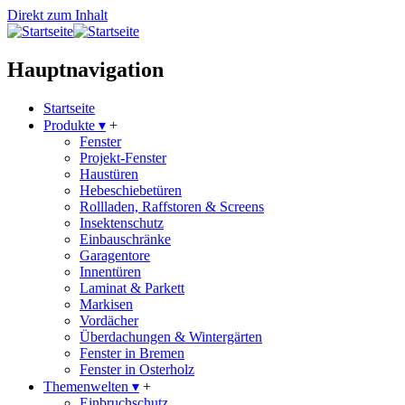
Direkt zum Inhalt
Hauptnavigation
Startseite
Produkte
▾
+
Fenster
Projekt-Fenster
Haustüren
Hebeschiebetüren
Rollladen, Raffstoren & Screens
Insektenschutz
Einbauschränke
Garagentore
Innentüren
Laminat & Parkett
Markisen
Vordächer
Überdachungen & Wintergärten
Fenster in Bremen
Fenster in Osterholz
Themenwelten
▾
+
Einbruchschutz