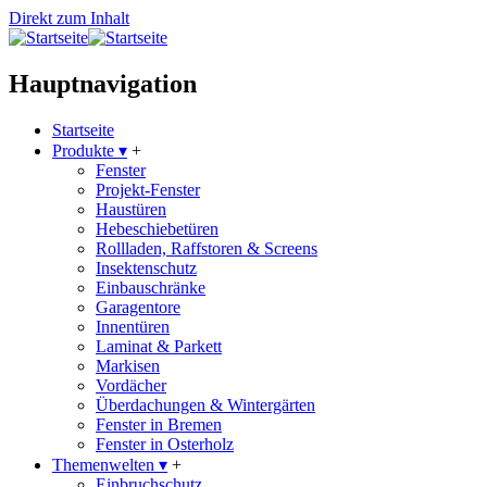
Direkt zum Inhalt
Hauptnavigation
Startseite
Produkte
▾
+
Fenster
Projekt-Fenster
Haustüren
Hebeschiebetüren
Rollladen, Raffstoren & Screens
Insektenschutz
Einbauschränke
Garagentore
Innentüren
Laminat & Parkett
Markisen
Vordächer
Überdachungen & Wintergärten
Fenster in Bremen
Fenster in Osterholz
Themenwelten
▾
+
Einbruchschutz