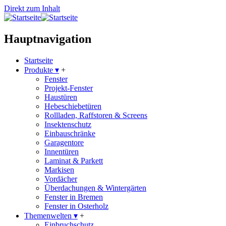
Direkt zum Inhalt
Hauptnavigation
Startseite
Produkte
▾
+
Fenster
Projekt-Fenster
Haustüren
Hebeschiebetüren
Rollladen, Raffstoren & Screens
Insektenschutz
Einbauschränke
Garagentore
Innentüren
Laminat & Parkett
Markisen
Vordächer
Überdachungen & Wintergärten
Fenster in Bremen
Fenster in Osterholz
Themenwelten
▾
+
Einbruchschutz