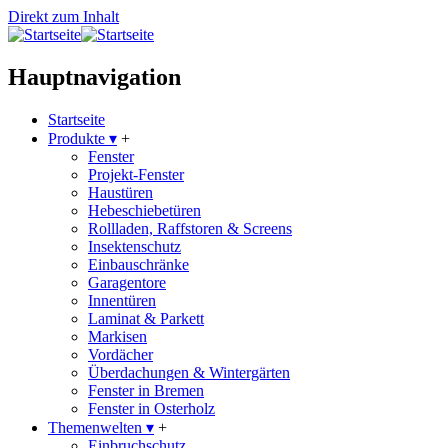
Direkt zum Inhalt
Hauptnavigation
Startseite
Produkte
▾
+
Fenster
Projekt-Fenster
Haustüren
Hebeschiebetüren
Rollladen, Raffstoren & Screens
Insektenschutz
Einbauschränke
Garagentore
Innentüren
Laminat & Parkett
Markisen
Vordächer
Überdachungen & Wintergärten
Fenster in Bremen
Fenster in Osterholz
Themenwelten
▾
+
Einbruchschutz